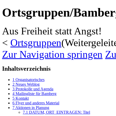
Ortsgruppen/Bamber
Aus Freiheit statt Angst!
<
Ortsgruppen
(Weitergelei
Zur Navigation springen
Zu
Inhaltsverzeichnis
1
Organisatorisches
2
Neues Weblog
3
Protokolle und Agenda
4
Mailingliste für Bamberg
5
Kontakt
6
Flyer und anderes Material
7
Aktionen in Planung
7.1
DATUM, ORT_EINTRAGEN: Titel