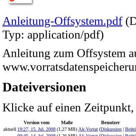
Anleitung-Offsystem.pdf
‎
(
Typ:
application/pdf
)
Anleitung zum Offsystem a
www.vorratsdatenspeicheru
Dateiversionen
Klicke auf einen Zeitpunkt,
Version vom
Maße
Benutzer
aktuell
19:27, 15. Jul. 2008
(1,27 MB)
Ak-Vorrat
(
Diskussion
|
Beitr
00:45, 14. Jul. 2008
(1,26 MB)
Ak-Vorrat
(
Diskussion
|
Beitr