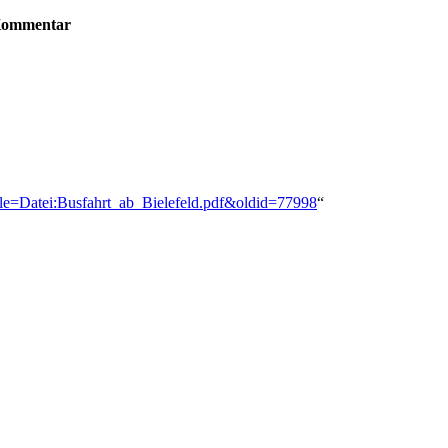
ommentar
title=Datei:Busfahrt_ab_Bielefeld.pdf&oldid=77998
“