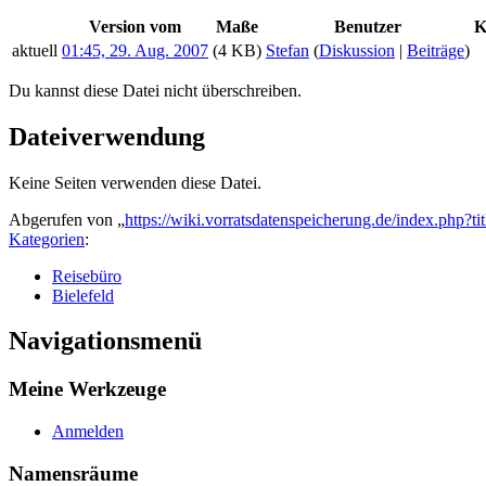
Version vom
Maße
Benutzer
K
aktuell
01:45, 29. Aug. 2007
(4 KB)
Stefan
(
Diskussion
|
Beiträge
)
Du kannst diese Datei nicht überschreiben.
Dateiverwendung
Keine Seiten verwenden diese Datei.
Abgerufen von „
https://wiki.vorratsdatenspeicherung.de/index.php?
Kategorien
:
Reisebüro
Bielefeld
Navigationsmenü
Meine Werkzeuge
Anmelden
Namensräume