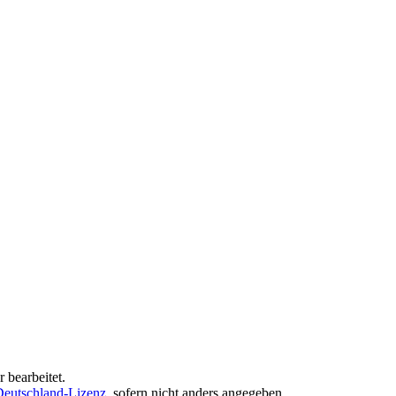
 bearbeitet.
eutschland-Lizenz
, sofern nicht anders angegeben.