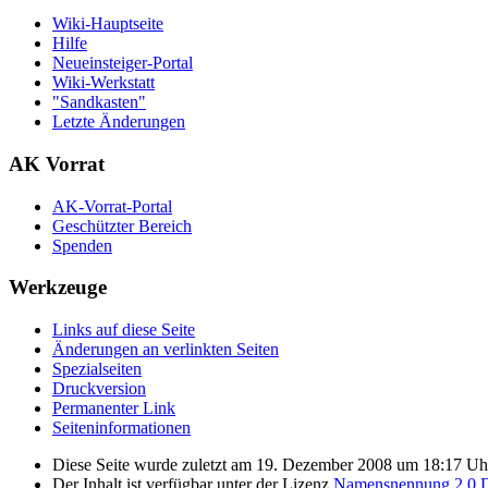
Wiki-Hauptseite
Hilfe
Neueinsteiger-Portal
Wiki-Werkstatt
"Sandkasten"
Letzte Änderungen
AK Vorrat
AK-Vorrat-Portal
Geschützter Bereich
Spenden
Werkzeuge
Links auf diese Seite
Änderungen an verlinkten Seiten
Spezialseiten
Druckversion
Permanenter Link
Seiten­­informationen
Diese Seite wurde zuletzt am 19. Dezember 2008 um 18:17 Uhr
Der Inhalt ist verfügbar unter der Lizenz
Namensnennung 2.0 D