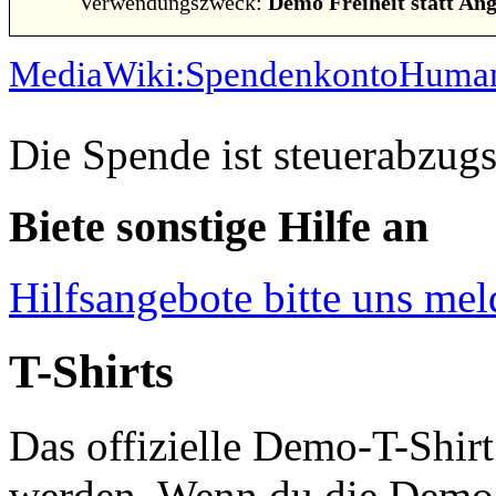
Verwendungszweck:
Demo Freiheit statt Ang
MediaWiki:SpendenkontoHuman
Die Spende ist steuerabzugs
Biete sonstige Hilfe an
Hilfsangebote bitte uns me
T-Shirts
Das offizielle Demo-T-Shi
werden. Wenn du die Demo f