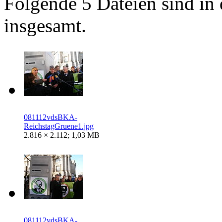
Folgende 5 Dateien sind in 
insgesamt.
081112vdsBKA-
ReichstagGruene1.jpg
2.816 × 2.112; 1,03 MB
081112vdsBKA-