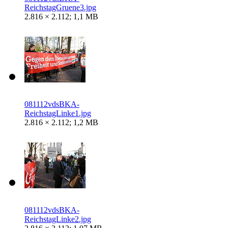
ReichstagGruene3.jpg
2.816 × 2.112; 1,1 MB
081112vdsBKA-
ReichstagLinke1.jpg
2.816 × 2.112; 1,2 MB
081112vdsBKA-
ReichstagLinke2.jpg