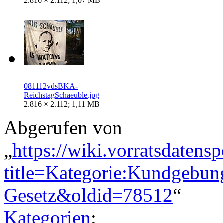
2.816 × 2.112; 1,07 MB
081112vdsBKA-
ReichstagSchaeuble.jpg
2.816 × 2.112; 1,11 MB
Abgerufen von
„
https://wiki.vorratsdatens
title=Kategorie:Kundgebu
Gesetz&oldid=78512
“
Kategorien
: