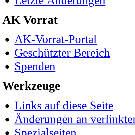
Letzte Änderungen
AK Vorrat
AK-Vorrat-Portal
Geschützter Bereich
Spenden
Werkzeuge
Links auf diese Seite
Änderungen an verlinkte
Spezialseiten