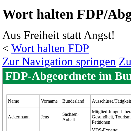
Wort halten FDP/Abg
Aus Freiheit statt Angst!
<
Wort halten FDP
Zur Navigation springen
Zu
FDP-Abgeordnete im Bun
Name
Vorname
Bundesland
Ausschüsse/Tätigkei
Mitglied Junge Liber
Sachsen-
Ackermann
Jens
Gesundheit, Tourism
Anhalt
Petitionen
VDS-Experte;