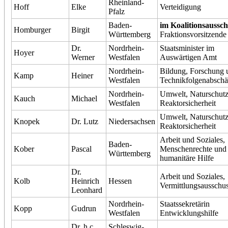
Rheinland-
Hoff
Elke
Verteidigung
Pfalz
Baden-
im Koalitionsaussch
Homburger
Birgit
Württemberg
Fraktionsvorsitzende
Dr.
Nordrhein-
Staatsminister im
Hoyer
Werner
Westfalen
Auswärtigen Amt
Nordrhein-
Bildung, Forschung 
Kamp
Heiner
Westfalen
Technikfolgenabschä
Nordrhein-
Umwelt, Naturschut
Kauch
Michael
Westfalen
Reaktorsicherheit
Umwelt, Naturschut
Knopek
Dr. Lutz
Niedersachsen
Reaktorsicherheit
Arbeit und Soziales,
Baden-
Kober
Pascal
Menschenrechte und
Württemberg
humanitäre Hilfe
Dr.
Arbeit und Soziales,
Kolb
Heinrich
Hessen
Vermittlungsausschu
Leonhard
Nordrhein-
Staatssekretärin
Kopp
Gudrun
Westfalen
Entwicklungshilfe
Dr. h.c.
Schleswig-