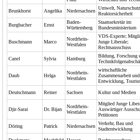
Umwelt, Naturschut
Brunkhorst
Angelika
Niedersachsen
Reaktorsicherheit
Baden-
Staatssekretär im
Burgbacher
Ernst
Württemberg
Bundesministerium
VDS-Experte; Mitgli
Nordrhein-
Buschmann
Marco
Junge Liberale;
Westfalen
Rechtsausschuss
Bildung, Forschung 
Canel
Sylvia
Hamburg
Technikfolgenabschä
wirtschaftliche
Nordrhein-
Daub
Helga
Zusammenarbeit und
Westfalen
Entwicklung, Touris
Deutschmann
Reiner
Sachsen
Kultur und Medien
Mitglied Junge Liber
Nordrhein-
Djir-Sarai
Dr. Bijan
Auswärtiger Ausschu
Westfalen
Petitionen
Verkehr, Bau und
Döring
Patrick
Niedersachsen
Stadtentwicklung