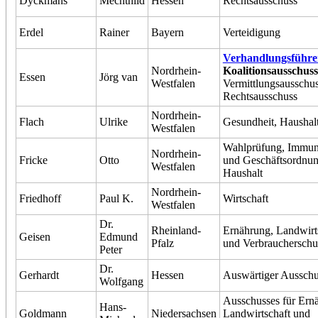
Dyckmans
Mechthild
Hessen
Rechtsausschuss
Erdel
Rainer
Bayern
Verteidigung
Verhandlungsführe
Nordrhein-
Koalitionsausschuss
Essen
Jörg van
Westfalen
Vermittlungsausschus
Rechtsausschuss
Nordrhein-
Flach
Ulrike
Gesundheit, Haushal
Westfalen
Wahlprüfung, Immuni
Nordrhein-
Fricke
Otto
und Geschäftsordnun
Westfalen
Haushalt
Nordrhein-
Friedhoff
Paul K.
Wirtschaft
Westfalen
Dr.
Rheinland-
Ernährung, Landwirt
Geisen
Edmund
Pfalz
und Verbraucherschu
Peter
Dr.
Gerhardt
Hessen
Auswärtiger Ausschu
Wolfgang
Ausschusses für Ern
Hans-
Goldmann
Niedersachsen
Landwirtschaft und