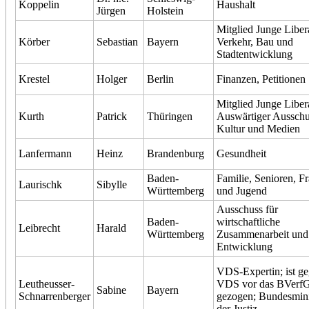
Koppelin
Haushalt
Jürgen
Holstein
Mitglied Junge Liber
Körber
Sebastian
Bayern
Verkehr, Bau und
Stadtentwicklung
Krestel
Holger
Berlin
Finanzen, Petitionen
Mitglied Junge Liber
Kurth
Patrick
Thüringen
Auswärtiger Ausschu
Kultur und Medien
Lanfermann
Heinz
Brandenburg
Gesundheit
Baden-
Familie, Senioren, F
Laurischk
Sibylle
Württemberg
und Jugend
Ausschuss für
Baden-
wirtschaftliche
Leibrecht
Harald
Württemberg
Zusammenarbeit und
Entwicklung
VDS-Expertin; ist g
Leutheusser-
VDS vor das BVerf
Sabine
Bayern
Schnarrenberger
gezogen; Bundesmini
der Justiz