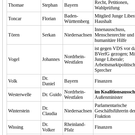
Recht, Petitionen,
Thomae
Stephan
Bayern
Wahlprüfung
Baden-
Mitglied Junge Liber
Toncar
Florian
Württemberg
Haushalt
Innenausschuss,
Tören
Serkan
Niedersachsen
Menschenrechte und
humanitäre Hilfe
ist gegen VDS vor d
BVerfG gezogen; Mit
Nordrhein-
Vogel
Johannes
Junge Liberale;
Westfalen
Arbeitsmarktpolitisc
Sprecher
Dr.
Volk
Bayern
Finanzen
Daniel
Nordrhein-
im Koalitionsaussch
Westerwelle
Dr. Guido
Westfalen
Außenminister
Parlamentarische
Dr.
Winterstein
Niedersachsen
Geschäftsführerin de
Claudia
Fraktion
Dr.
Rheinland-
Wissing
Finanzen
Volker
Pfalz