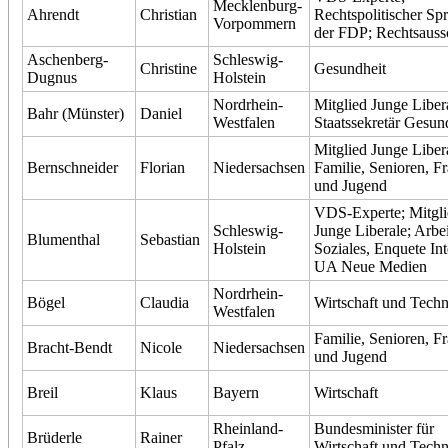
Mecklenburg-
Ahrendt
Christian
Rechtspolitischer Sp
Vorpommern
der FDP; Rechtsauss
Aschenberg-
Schleswig-
Christine
Gesundheit
Dugnus
Holstein
Nordrhein-
Mitglied Junge Liber
Bahr (Münster)
Daniel
Westfalen
Staatssekretär Gesun
Mitglied Junge Liber
Bernschneider
Florian
Niedersachsen
Familie, Senioren, F
und Jugend
VDS-Experte; Mitgli
Schleswig-
Junge Liberale; Arbe
Blumenthal
Sebastian
Holstein
Soziales, Enquete Int
UA Neue Medien
Nordrhein-
Bögel
Claudia
Wirtschaft und Techn
Westfalen
Familie, Senioren, F
Bracht-Bendt
Nicole
Niedersachsen
und Jugend
Breil
Klaus
Bayern
Wirtschaft
Rheinland-
Bundesminister für
Brüderle
Rainer
Pfalz
Wirtschaft und Techn