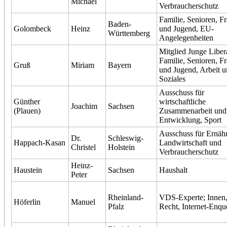
Michael
Verbraucherschutz
Familie, Senioren, F
Baden-
Golombeck
Heinz
und Jugend, EU-
Württemberg
Angelegenheiten
Mitglied Junge Liber
Familie, Senioren, F
Gruß
Miriam
Bayern
und Jugend, Arbeit 
Soziales
Ausschuss für
Günther
wirtschaftliche
Joachim
Sachsen
(Plauen)
Zusammenarbeit und
Entwicklung, Sport
Ausschuss für Ernäh
Dr.
Schleswig-
Happach-Kasan
Landwirtschaft und
Christel
Holstein
Verbraucherschutz
Heinz-
Haustein
Sachsen
Haushalt
Peter
Rheinland-
VDS-Experte; Innen
Höferlin
Manuel
Pfalz
Recht, Internet-Enqu