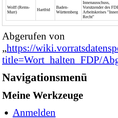
Innenausschuss,
Wolff (Rems-
Baden-
Vorsitzender des FD
Hartfrid
Murr)
Württemberg
Arbeitskreises "Inne
Recht"
Abgerufen von
„
https://wiki.vorratsdatens
title=Wort_halten_FDP/Ab
Navigationsmenü
Meine Werkzeuge
Anmelden