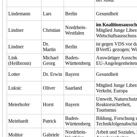
Lindemann
Lars
Berlin
Gesundheit
im Koalitionsaussch
Nordrhein-
Lindner
Christian
Mitglied Junge Liber
Westfalen
Wirtschaftsausschuss
Dr.
ist gegen VDS vor d
Lindner
Berlin
Martin
BVerfG gezogen; Wir
Link
Michael
Baden-
Auswärtiger Ausschu
(Heilbronn)
Georg
Württemberg
EU-Angelegenheiten
Lotter
Dr. Erwin
Bayern
Gesundheit
Mitglied Junge Liber
Luksic
Oliver
Saarland
Verkehr, Europa
Umwelt, Naturschut
Meierhofer
Horst
Bayern
Reaktorsicherheit,
Tourismus
Baden-
Bildung, Forschung 
Meinhardt
Patrick
Württemberg
Technikfolgenabschä
Nordrhein-
Arbeit und Soziales,
Molitor
Gabriele