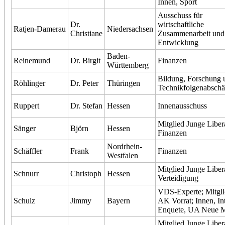
Innen, Sport
Ausschuss für
Dr.
wirtschaftliche
Ratjen-Damerau
Niedersachsen
Christiane
Zusammenarbeit und
Entwicklung
Baden-
Reinemund
Dr. Birgit
Finanzen
Württemberg
Bildung, Forschung 
Röhlinger
Dr. Peter
Thüringen
Technikfolgenabschä
Ruppert
Dr. Stefan
Hessen
Innenausschuss
Mitglied Junge Liber
Sänger
Björn
Hessen
Finanzen
Nordrhein-
Schäffler
Frank
Finanzen
Westfalen
Mitglied Junge Liber
Schnurr
Christoph
Hessen
Verteidigung
VDS-Experte; Mitgli
Schulz
Jimmy
Bayern
AK Vorrat; Innen, Int
Enquete, UA Neue 
Mitglied Junge Liber