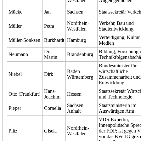
Westfalen
Angelegenheiten
Mücke
Jan
Sachsen
Staatssekretär Verkeh
Nordrhein-
Verkehr, Bau und
Müller
Petra
Westfalen
Stadtentwicklung
Verteidigung, Kultur
Müller-Sönksen
Burkhardt
Hamburg
Medien
Dr.
Bildung, Forschung 
Neumann
Brandenburg
Martin
Technikfolgenabschä
Bundesminister für
Baden-
wirtschaftliche
Niebel
Dirk
Württemberg
Zusammenarbeit und
Entwicklung
Hans-
Staatssekretär Wirtsc
Otto (Frankfurt)
Hessen
Joachim
und Technologie
Sachsen-
Staatsministerin im
Pieper
Cornelia
Anhalt
Auswärtigen Amt
VDS-Expertin;
Innenpolitische Spre
Nordrhein-
Piltz
Gisela
der FDP; ist gegen 
Westfalen
vor das BVerfG gezo