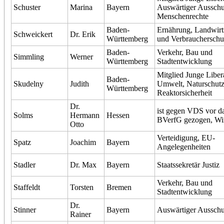
Schuster
Marina
Bayern
Auswärtiger Ausschu
Menschenrechte
Baden-
Ernährung, Landwirt
Schweickert
Dr. Erik
Württemberg
und Verbraucherschu
Baden-
Verkehr, Bau und
Simmling
Werner
Württemberg
Stadtentwicklung
Mitglied Junge Liber
Baden-
Skudelny
Judith
Umwelt, Naturschut
Württemberg
Reaktorsicherheit
Dr.
ist gegen VDS vor d
Solms
Hermann
Hessen
BVerfG gezogen, Wir
Otto
Verteidigung, EU-
Spatz
Joachim
Bayern
Angelegenheiten
Stadler
Dr. Max
Bayern
Staatssekretär Justiz
Verkehr, Bau und
Staffeldt
Torsten
Bremen
Stadtentwicklung
Dr.
Stinner
Bayern
Auswärtiger Ausschu
Rainer