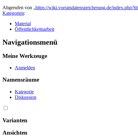
Abgerufen von „
https://wiki.vorratsdatenspeicherung.de/index.php?t
Kategorien
:
Material
Öffentlichkeitsarbeit
Navigationsmenü
Meine Werkzeuge
Anmelden
Namensräume
Kategorie
Diskussion
Varianten
Ansichten