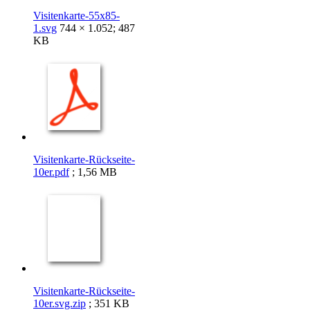
Visitenkarte-55x85-
1.svg
744 × 1.052; 487
KB
Visitenkarte-Rückseite-
10er.pdf
; 1,56 MB
Visitenkarte-Rückseite-
10er.svg.zip
; 351 KB