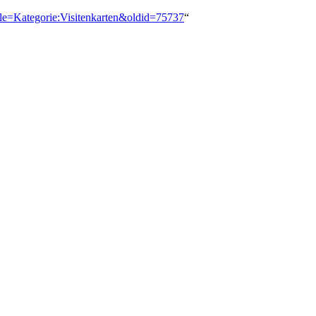
itle=Kategorie:Visitenkarten&oldid=75737
“