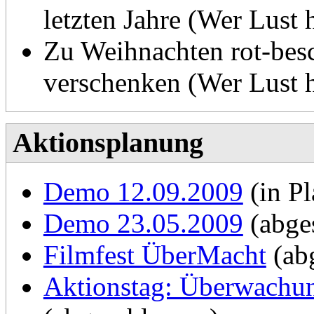
Kundgebungen und Info
letzten Jahre (Wer Lust 
Reden auf Video
Jubiläum des Grundges
Zu Weihnachten rot-besc
Pressespiegel
Holbeinplatz
verschenken (Wer Lust h
Bundesweiter dezentral
Aktionsplanung
22.05.09
Am 31. Mai veranstaltete
Demo 12.09.2009
(in P
Protestaktionen in über 3
Treffen im
Thing
ab 19
Demo 23.05.2009
(abge
Auch in Augsburg gab es 
Filmfest ÜberMacht
(ab
ungefähr 200 Teilnehmern
19.05.09
Aktionstag: Überwachun
Unterstützern dieser Dem