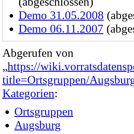
(abgeschlossen)
Pressemitteilung
Filmfest ÜberMacht im
Demo 31.05.2008
(abge
Bilder
Demo 06.11.2007
(abge
01.05.09
Aktionen zum neuen gep
Abgerufen von
Versammlungsgesetz
„
https://wiki.vorratsdatens
Aktionstag: Überwachu
title=Ortsgruppen/Augsbu
Im Rahmen der Föderalism
Treffpunkt: Rathauspla
Kategorien
:
Staatsregierung die Verab
Versammlungsgesetzes. Di
Ortsgruppen
10.04.09
Einschränkungen der Vers
Augsburg