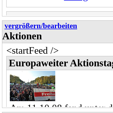
26.03.10
vergrößern/bearbeiten
Aktionen
Treffen im
Thing
ab 19
<startFeed />
Europaweiter Aktionstag
28.08.09
Treffen im
Thing
ab 19
Am 11.10.08 fand unter d