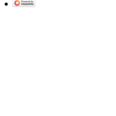
Am 22.09.07 Demonstriert
mehr Demokratie und wen
beteiligten sich über 50 
"Das ist die größte Demon
Datenschutz seit der Volk
Datenschutzbeauftragte v
Weichert, der auch als R
Demonstration auftrat.