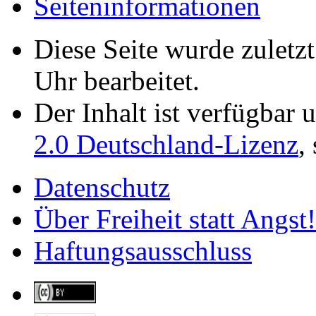
Seiten­­informationen
Auszuegen vorgelesen, es
- danach wurde eine Schw
Diese Seite wurde zuletz
Unser dank gilt den Unter
Uhr bearbeitet.
Augsburg
,
Chaos Comput
Der Inhalt ist verfügbar 
2.0 Deutschland-Lizenz
,
Pressemitteilung
Datenschutz
Bilder
Über Freiheit statt Angst!
Bundesweiter Aktionstag
Haftungsausschluss