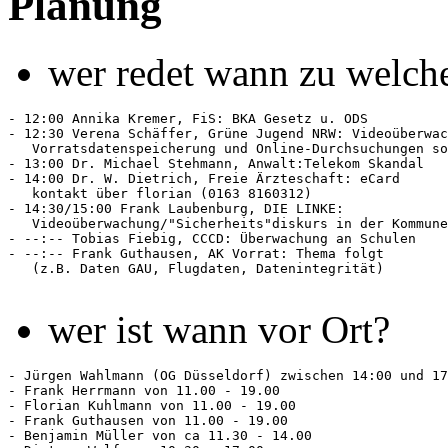
Planung
wer redet wann zu welc
- 12:00 Annika Kremer, FiS: BKA Gesetz u. ODS

- 12:30 Verena Schäffer, Grüne Jugend NRW: Videoüberwac
   Vorratsdatenspeicherung und Online-Durchsuchungen so
- 13:00 Dr. Michael Stehmann, Anwalt:Telekom Skandal

- 14:00 Dr. W. Dietrich, Freie Ärzteschaft: eCard

   kontakt über florian (0163 8160312)

- 14:30/15:00 Frank Laubenburg, DIE LINKE:

   Videoüberwachung/"Sicherheits"diskurs in der Kommune

- --:-- Tobias Fiebig, CCCD: Überwachung an Schulen

- --:-- Frank Guthausen, AK Vorrat: Thema folgt

   (z.B. Daten GAU, Flugdaten, Datenintegrität)

wer ist wann vor Ort?
- Jürgen Wahlmann (OG Düsseldorf) zwischen 14:00 und 17
- Frank Herrmann von 11.00 - 19.00

- Florian Kuhlmann von 11.00 - 19.00

- Frank Guthausen von 11.00 - 19.00

- Benjamin Müller von ca 11.30 - 14.00 
