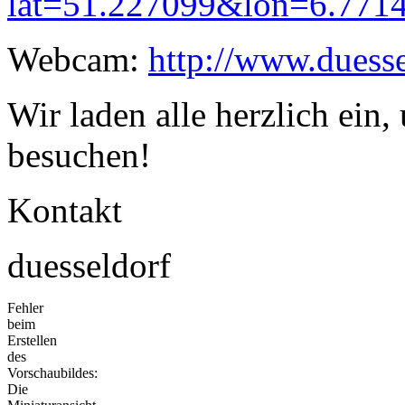
lat=51.227099&lon=6.77
Webcam:
http://www.duess
Wir laden alle herzlich ein,
besuchen!
Kontakt
duesseldorf
Fehler
beim
Erstellen
des
Vorschaubildes:
Die