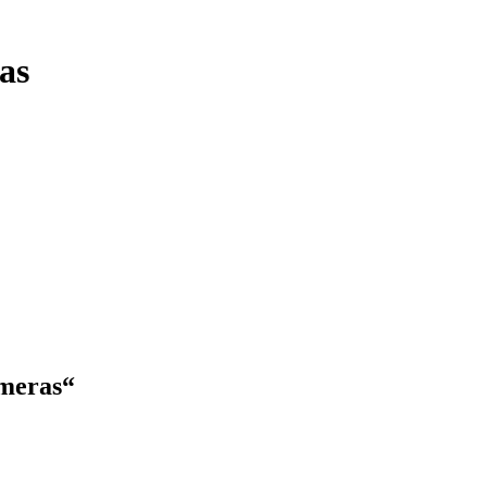
as
ameras“