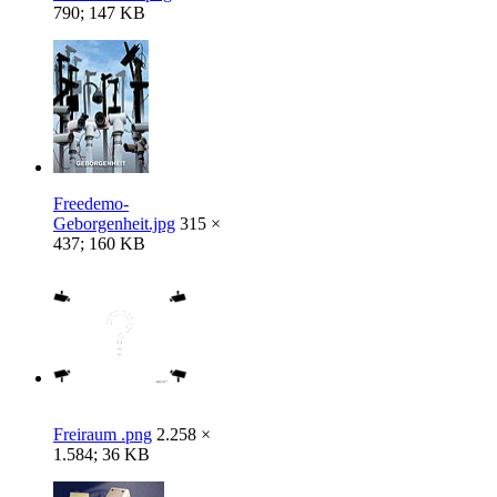
790; 147 KB
Freedemo-
Geborgenheit.jpg
315 ×
437; 160 KB
Freiraum .png
2.258 ×
1.584; 36 KB