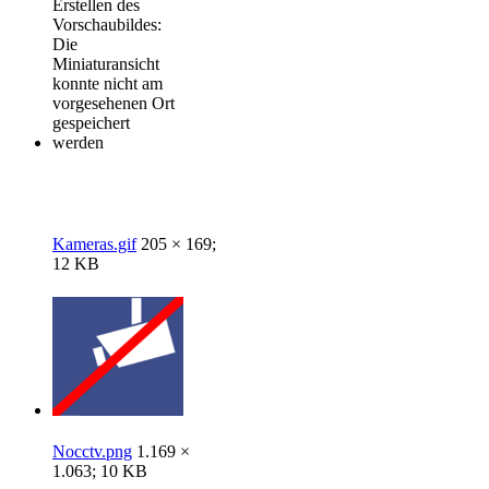
Erstellen des
Vorschaubildes:
Die
Miniaturansicht
konnte nicht am
vorgesehenen Ort
gespeichert
werden
Kameras.gif
205 × 169;
12 KB
Nocctv.png
1.169 ×
1.063; 10 KB