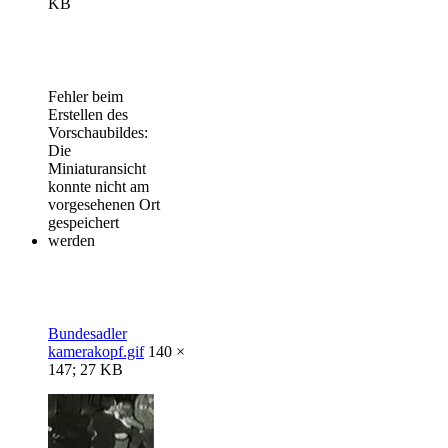
KB
Fehler beim
Erstellen des
Vorschaubildes:
Die
Miniaturansicht
konnte nicht am
vorgesehenen Ort
gespeichert
werden
Bundesadler
kamerakopf.gif
140 ×
147; 27 KB