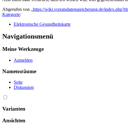
Abgerufen von „
https://wiki.vorratsdatenspeicherung.de/index.ph
Kategorie
:
Elektronische Gesundheitskarte
Navigationsmenü
Meine Werkzeuge
Anmelden
Namensräume
Seite
Diskussion
Varianten
Ansichten