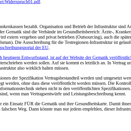
ei:Widerspruch01.pdf
.
nkenkassen bezahlt. Organisation und Betrieb der Infrastruktur sind A
er Gematik sind die Verbände im Gesundheitsbereich: Ärzte-, Kranken
rd extern vergeben und privat betrieben (Outsourcing), auch die später
lsman). Die Ausschreibung für die Testregionen-Infrastruktur ist gela
usschreibungsportal der EU
.
ch heutigem Entwurfsstand, ist auf der Website der Gematik veröffentlic
nterschrieben werden sollen. Auf sie kommt es letztlich an. In Vertrag
astruktur also wirklich halten müssen.
sionen der Spezifikation Vertragsbestandteil werden und umgesetzt w
egt werden, ohne dass diese veröffentlicht werden müssen. Die Kontrol
formationstechnik stehen nicht in den veröffentlichten Spezifikationen
z sind, wenn man Vertragsentwürfe und Leistungsbeschreibung kennt.
s hier ein Einsatz FÜR die Gematik und ihre Gesundheitskarte. Damit ih
m falschen Weg. Dann könnte man nur jedem empfehlen, dieser Infrastruk