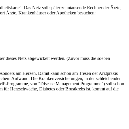
dheitskarte". Das Netz soll später zehntausende Rechner der Ärzte,
 dort Ärzte, Krankenhäuser oder Apotheken besuchen:
über dieses Netz abgewickelt werden. (Zuvor muss die soeben
esonders am Herzen. Damit kann schon am Tresen der Arztpraxis
welchem Aufwand. Die Krankenversicherungen, in der schleichenden
n (DMP-Programme, von "Disease Management Programme") soll schon
ür Herzschwäche, Diabetes oder Brustkrebs ist, kommt auf die