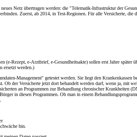
 neues Netz übertragen werden: die "Telematik-Infrastruktur der Gesun
rbinden. Zuerst, ab 2014, in Test-Regionen. Für alle Versicherte, die
n (e-Rezept, e-Arztbrief, e-Gesundheitsakte) sollen erst Jahre später 
n ersetzt werden.)
mmdaten-Management" getestet werden. Sie liegt den Krankenkassen b
. Ob der Versicherte jetzt dort behandelt werden darf, wenn ja, mit 
 Versicherten an Programmen zur Behandlung chronischer Krankheite
Bürger in diesen Programmen. Ob man in einem Behandlungsprogramm f
.
er
schwäche bin.
it meinen Daten passiert.