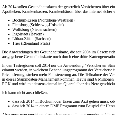
Ab 2014 sollen Gesundheitsdaten der gesetzlich Versicherten über ein
Apotheken, Krankenkassen, Krankenhäuser über das Internet sicher ve
Bochum-Essen (Nordrhein-Westfalen)
Flensburg (Schleswig-Holstein)
Wolfsburg (Niedersachsen)
Ingolstadt (Bayern)
Löbau-Zittau (Sachsen)
Trier (Rheinland-Pfalz)
Die Anwendungen der Gesundheitskarte, die seit 2004 im Gesetz stehe
ausgegebene Gesundheitskarte noch durch eine dritte Kartengeneratio
In den Testregionen soll 2014 nur die Anwendung "Versicherten-Sta
erkannt werden, in welchem Behandlungsprogramm der Versicherte ist
Privatisierung, streben mehr Feinsteuerung an. Die Teilnahme der
in dieses Stammdaten-Management kommen. Heute sind 6 Millionen 
EGK und wird mindestens einmal im Quartal über das Netz geschickt
Ich kann nicht ausschließen,
dass ich 2014 in Bochum oder Essen zum Arzt gehen muss, od
dass ich 2014 in einem DMP Programm zum Beispiel für Herz
Also muss man verstehen, dass ich wissen will, was gegebenenfalls m