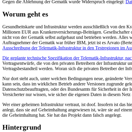
Gegen die Ablehnung der Gematik wurde Widerspruch eingelegt:
Dat
Worum geht es
Gesundheitskarte und Infrastruktur werden ausschließlich von den Kra
Millionen EUR aus Krankenversicherungs-Beiträgen. Gesellschafter d
nicht von der Gematik selbst aufgebaut und betrieben werden. Alles wi
Auftragnehmer der Gematik war früher IBM, jetzt ist es Arvato (Berte
Ausschreibung der Telematik-Infrastruktur in den Testregionen im A
Die geplante technische Spezifikation der Telematik-Infrastruktur, na
Vertragsentwürfe, die von den privaten Betreibern der Infrastruktur u
Vertragsbestandteil werden. Woran sich die privaten Betreiber der Infr
Nur dort steht auch, unter welchen Bedingungen neue, geänderte Ver
kann sein, dass im wirklichen Betrieb andere Versionen zugrunde gel
Datenschutzbeauftragten, oder des Bundesamts für Sicherheit in der In
Versicherter nur wissen, wie sicher die eigenen Daten in diesem Net
Wer einer geheimen Infrastruktur vertraut, ist doof. Insofern ist da
anlegt, dass sie auf Geheimhaltung angewiesen ist, wäre sie auf eine
die Geheimhaltung hat. Sie hat das Projekt dann falsch angelegt.
Hintergrund