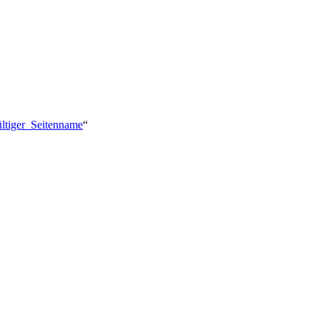
ültiger_Seitenname
“