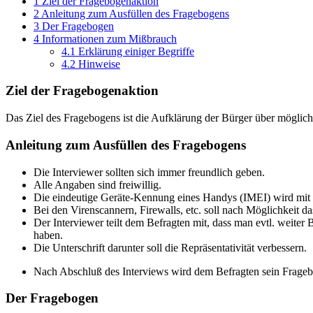
1
Ziel der Fragebogenaktion
2
Anleitung zum Ausfüllen des Fragebogens
3
Der Fragebogen
4
Informationen zum Mißbrauch
4.1
Erklärung einiger Begriffe
4.2
Hinweise
Ziel der Fragebogenaktion
Das Ziel des Fragebogens ist die Aufklärung der Bürger über möglic
Anleitung zum Ausfüllen des Fragebogens
Die Interviewer sollten sich immer freundlich geben.
Alle Angaben sind freiwillig.
Die eindeutige Geräte-Kennung eines Handys (IMEI) wird mit
Bei den Virenscannern, Firewalls, etc. soll nach Möglichkeit da
Der Interviewer teilt dem Befragten mit, dass man evtl. weite
haben.
Die Unterschrift darunter soll die Repräsentativität verbessern.
Nach Abschluß des Interviews wird dem Befragten sein Frageb
Der Fragebogen