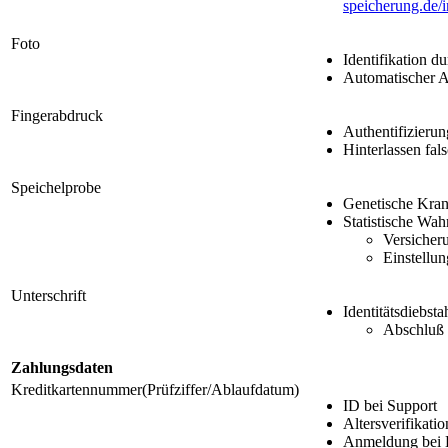
speicherung.de/i
Foto
Identifikation 
Automatischer 
Fingerabdruck
Authentifizieru
Hinterlassen fa
Speichelprobe
Genetische Kran
Statistische Wah
Versicher
Einstellun
Unterschrift
Identitätsdiebsta
Abschluß 
Zahlungsdaten
Kreditkartennummer(Prüfziffer/Ablaufdatum)
ID bei Support
Altersverifikatio
Anmeldung bei B