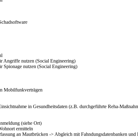
 Schadsoftware
hl
für Angriffe nutzen (Social Engineering)
für Spionage nutzen (Social Engineering)
on Mobilfunkverträgen
Einsichtnahme in Gesundheitsdaten (z.B. durchgeführte Reha-Maßnah
Anmeldung (siehe Ort)
Wohnort ermitteln
fassung an Mautbrücken -> Abgleich mit Fahndungsdatenbanken und 