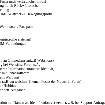
rage nach vertraulichen Infos)
ng durch Rückwärtssuche
eitung
h IMEI-Catcher -> Bewegungsprofil
Werbefaxen/ Faxspam
ngsprofile erstellen)
SM-Verbindungen
 an Onlinediensten(z.B Webshops)
 bei Websites, Foren u.Ä.
eren Informationen(andere Identität)
fe mit Schadsoftware
pam/Werbung
e (z.B. zu welchen Themen Postet der Nutzer in Foren)
er Hobbies
er betr. Aufgaben
tion mit Namen als Identifikation verwendet, z.B. bei Support-Anfr