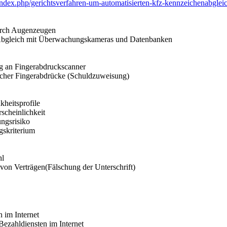
ndex.php/gerichtsverfahren-um-automatisierten-kfz-kennzeichenabgleic
durch Augenzeugen
Abgleich mit Überwachungskameras und Datenbanken
ng an Fingerabdruckscanner
lscher Fingerabdrücke (Schuldzuweisung)
kheitsprofile
rscheinlichkeit
ungsrisiko
gskriterium
hl
von Verträgen(Fälschung der Unterschrift)
n im Internet
ezahldiensten im Internet