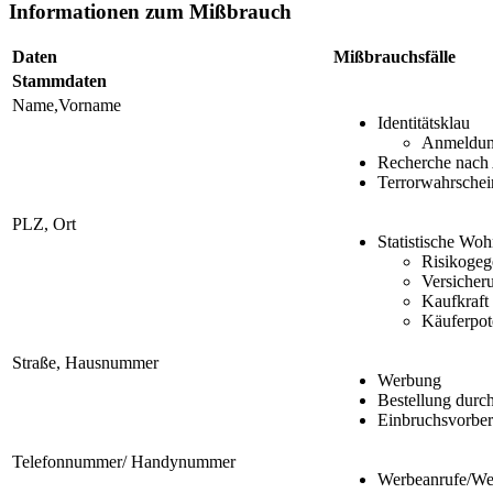
Informationen zum Mißbrauch
Daten
Mißbrauchsfälle
Stammdaten
Name,Vorname
Identitätsklau
Anmeldung
Recherche nach
Terrorwahrschein
PLZ, Ort
Statistische Wo
Risikoge
Versicher
Kaufkraft
Käuferpot
Straße, Hausnummer
Werbung
Bestellung durch
Einbruchsvorber
Telefonnummer/ Handynummer
Werbeanrufe/W