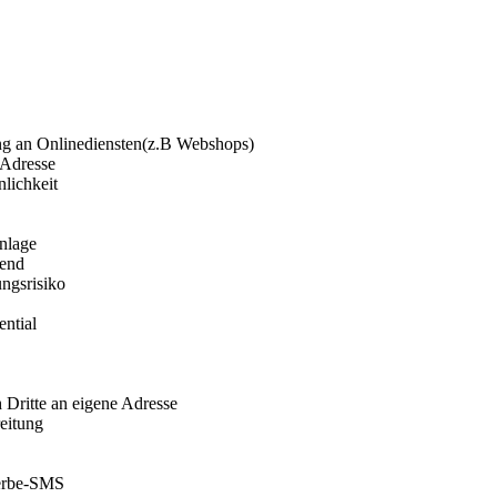
 an Onlinediensten(z.B Webshops)
 Adresse
lichkeit
hnlage
gend
ungsrisiko
ential
 Dritte an eigene Adresse
eitung
erbe-SMS