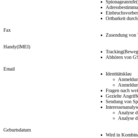
Spionageanrufe(F
Adressbestimmu
Einbruchsvorber
Ortbarkeit durc
Fax
Zusendung von 
Handy(IMEI)
Tracking(Bewegu
Abhören von G
Email
Identitätsklau
Anmeldung
Anmeldung
Fragen nach weit
Gezielte Angrif
Sendung von S
Interessenanalys
Analyse d
Analyse d
Geburtsdatum
Wird in Kombina