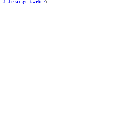
h-in-hessen-geht-weiter/
)