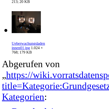
213; 20 KB
Ueberwachungsladen
innen01.jpg
1.024 ×
768; 179 KB
Abgerufen von
„
https://wiki.vorratsdatens
title=Kategorie:Grundgese
Kategorien
: