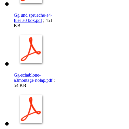
Gg und sprueche-a4-
fuer-a0 box.pdf
; 451
KB
Gg-schablone-
a3montage-nolap.pdf
;
54 KB