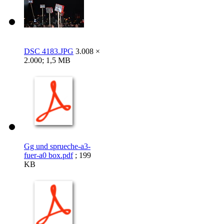
DSC 4183.JPG
3.008 ×
2.000; 1,5 MB
Gg und sprueche-a3-
fuer-a0 box.pdf
; 199
KB