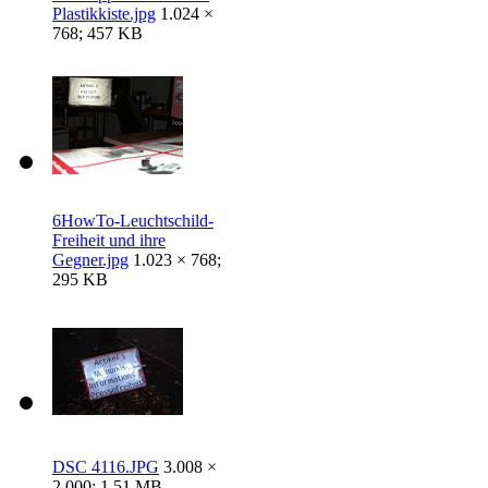
Plastikkiste.jpg
1.024 ×
768; 457 KB
6HowTo-Leuchtschild-
Freiheit und ihre
Gegner.jpg
1.023 × 768;
295 KB
DSC 4116.JPG
3.008 ×
2.000; 1,51 MB