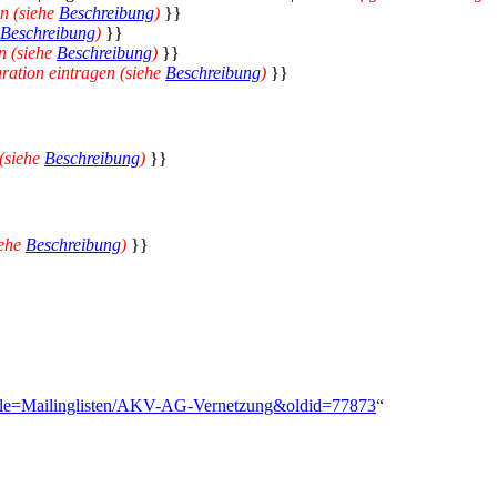
en (siehe
Beschreibung
)
}}
Beschreibung
)
}}
n (siehe
Beschreibung
)
}}
uration eintragen (siehe
Beschreibung
)
}}
 (siehe
Beschreibung
)
}}
iehe
Beschreibung
)
}}
?title=Mailinglisten/AKV-AG-Vernetzung&oldid=77873
“