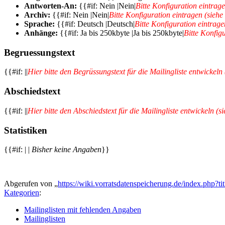
Antworten-An:
{{#if: Nein |Nein|
Bitte Konfiguration eintrag
Archiv:
{{#if: Nein |Nein|
Bitte Konfiguration eintragen (siehe
Sprache:
{{#if: Deutsch |Deutsch|
Bitte Konfiguration eintrage
Anhänge:
{{#if: Ja bis 250kbyte |Ja bis 250kbyte|
Bitte Konfig
Begruessungstext
{{#if: ||
Hier bitte den Begrüssungstext für die Mailingliste entwickeln
Abschiedstext
{{#if: ||
Hier bitte den Abschiedstext für die Mailingliste entwickeln (s
Statistiken
{{#if: | |
Bisher keine Angaben
}}
Abgerufen von „
https://wiki.vorratsdatenspeicherung.de/index.php
Kategorien
:
Mailinglisten mit fehlenden Angaben
Mailinglisten