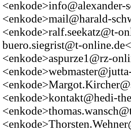
<enkode>info@alexander-s
<enkode>mail@harald-schw
<enkode>ralf.seekatz@t-o
buero.siegrist@t-online.de
<enkode>aspurze1@rz-onli
<enkode>webmaster@jutta-
<enkode>Margot.Kircher@
<enkode>kontakt@hedi-the
<enkode>thomas.wansch@t
<enkode>Thorsten.Wehner@