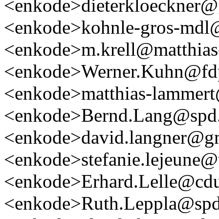
<enkode>dieterkloeckner
<enkode>kohnle-gros-mdl@
<enkode>m.krell@matthias-
<enkode>Werner.Kuhn@fdp.
<enkode>matthias-lammer
<enkode>Bernd.Lang@spd.l
<enkode>david.langner@g
<enkode>stefanie.lejeune@
<enkode>Erhard.Lelle@cdu.
<enkode>Ruth.Leppla@spd.