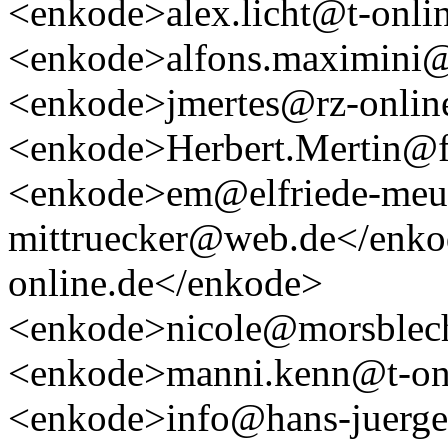
<enkode>alex.licht@t-onli
<enkode>alfons.maximini@
<enkode>jmertes@rz-onlin
<enkode>Herbert.Mertin@fd
<enkode>em@elfriede-meur
mittruecker@web.de</enk
online.de</enkode>
<enkode>nicole@morsblec
<enkode>manni.kenn@t-on
<enkode>info@hans-juerge