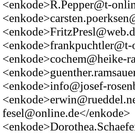
<enkode>R.Pepper@t-onlin
<enkode>carsten.poerksen
<enkode>FritzPresl@web.
<enkode>frankpuchtler@t-
<enkode>cochem@heike-ra
<enkode>guenther.ramsaue
<enkode>info@josef-rosen
<enkode>erwin@rueddel.ne
fesel@online.de</enkode>
<enkode>Dorothea.Schaefe