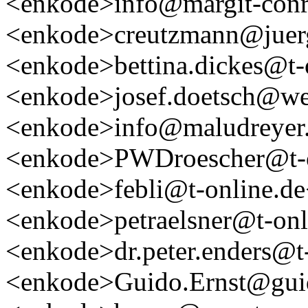
<enkode>info@margit-conr
<enkode>creutzmann@juer
<enkode>bettina.dickes@t-
<enkode>josef.doetsch@w
<enkode>info@maludreyer
<enkode>PWDroescher@t-o
<enkode>febli@t-online.d
<enkode>petraelsner@t-onl
<enkode>dr.peter.enders@t
<enkode>Guido.Ernst@guid