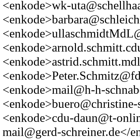
<enkode>wk-uta@schellhaa
<enkode>barbara@schleich
<enkode>ullaschmidtMdL
<enkode>arnold.schmitt.cd
<enkode>astrid.schmitt.md
<enkode>Peter.Schmitz@fdp
<enkode>mail@h-h-schnab
<enkode>buero@christine-
<enkode>cdu-daun@t-onlin
mail@gerd-schreiner.de</e