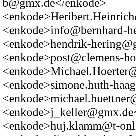
b@gmx.de</enkode>
<enkode>Heribert.Heinrich
<enkode>info@bernhard-he
<enkode>hendrik-hering@
<enkode>post@clemens-ho
<enkode>Michael.Hoerter@
<enkode>simone.huth-haa
<enkode>michael.huettner
<enkode>j_keller@gmx.de
<enkode>huj.klamm@t-onl