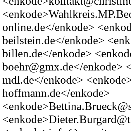
<enkode>kontakt@christin
<enkode>Wahlkreis.MP.Bec
online.de</enkode> <enko
beilstein.de</enkode> <en
billen.de</enkode> <enkod
boehr@gmx.de</enkode> <
mdl.de</enkode> <enkode>
hoffmann.de</enkode>
<enkode>Bettina.Brueck@s
<enkode>Dieter.Burgard@t