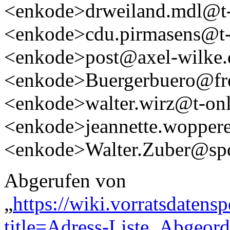
<enkode>drweiland.mdl@t-
<enkode>cdu.pirmasens@t-
<enkode>post@axel-wilke.
<enkode>Buergerbuero@fre
<enkode>walter.wirz@t-on
<enkode>jeannette.woppe
<enkode>Walter.Zuber@spd
Abgerufen von
„
https://wiki.vorratsdatens
title=Adress-Liste_Abgeor