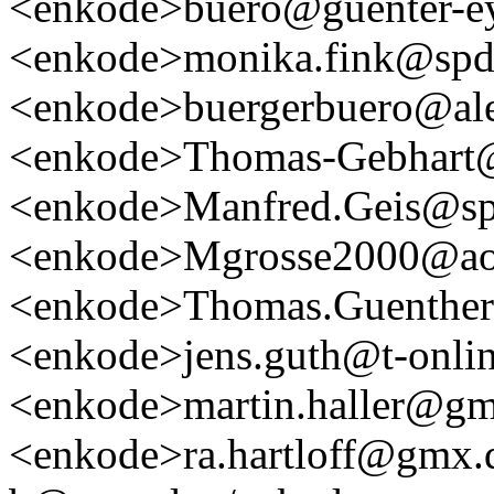
<enkode>buero@guenter-e
<enkode>monika.fink@spd-
<enkode>buergerbuero@ale
<enkode>Thomas-Gebhart@
<enkode>Manfred.Geis@spd
<enkode>Mgrosse2000@ao
<enkode>Thomas.Guenther@
<enkode>jens.guth@t-onli
<enkode>martin.haller@g
<enkode>ra.hartloff@gmx.