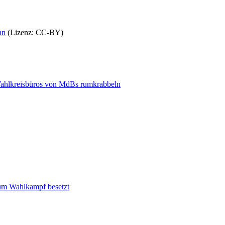
nn
(Lizenz: CC-BY)
Wahlkreisbüros von MdBs rumkrabbeln
um Wahlkampf besetzt