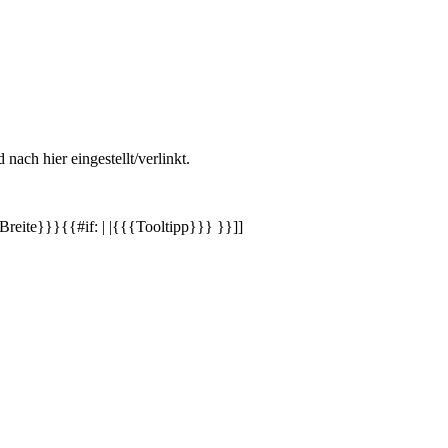
ch hier eingestellt/verlinkt.
reite}}}{{#if: | |{{{Tooltipp}}} }}]]