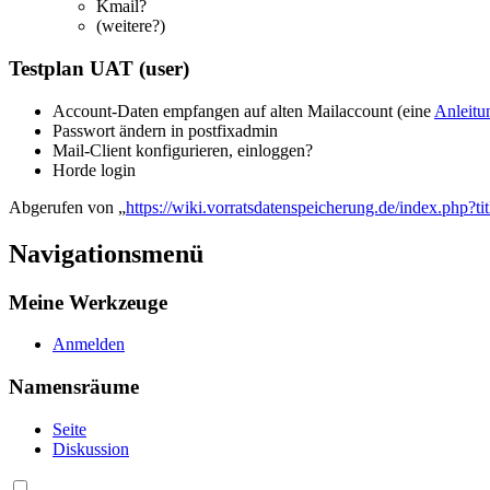
Kmail?
(weitere?)
Testplan UAT (user)
Account-Daten empfangen auf alten Mailaccount (eine
Anleitu
Passwort ändern in postfixadmin
Mail-Client konfigurieren, einloggen?
Horde login
Abgerufen von „
https://wiki.vorratsdatenspeicherung.de/index.php?
Navigationsmenü
Meine Werkzeuge
Anmelden
Namensräume
Seite
Diskussion