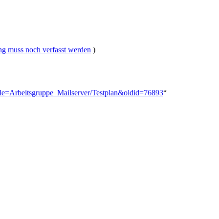
ng muss noch verfasst werden
)
title=Arbeitsgruppe_Mailserver/Testplan&oldid=76893
“