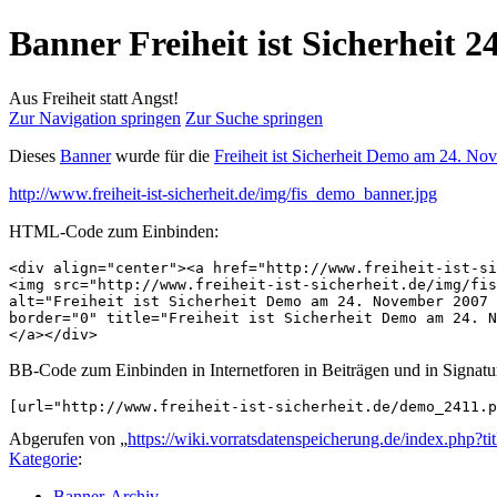
Banner Freiheit ist Sicherheit 
Aus Freiheit statt Angst!
Zur Navigation springen
Zur Suche springen
Dieses
Banner
wurde für die
Freiheit ist Sicherheit Demo am 24. No
http://www.freiheit-ist-sicherheit.de/img/fis_demo_banner.jpg
HTML-Code zum Einbinden:
<div align="center"><a href="http://www.freiheit-ist-si
<img src="http://www.freiheit-ist-sicherheit.de/img/fis
alt="Freiheit ist Sicherheit Demo am 24. November 2007 
border="0" title="Freiheit ist Sicherheit Demo am 24. N
</a></div>
BB-Code zum Einbinden in Internetforen in Beiträgen und in Signatu
[url="http://www.freiheit-ist-sicherheit.de/demo_2411.p
Abgerufen von „
https://wiki.vorratsdatenspeicherung.de/index.ph
Kategorie
:
Banner-Archiv