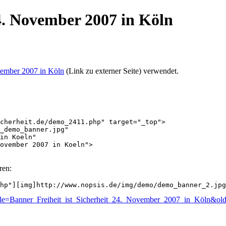
24. November 2007 in Köln
vember 2007 in Köln
(Link zu externer Seite) verwendet.
cherheit.de/demo_2411.php" target="_top">

_demo_banner.jpg" 

in Koeln"

ovember 2007 in Koeln">

ren:
hp"][img]http://www.nopsis.de/img/demo/demo_banner_2.jpg
p?title=Banner_Freiheit_ist_Sicherheit_24._November_2007_in_Köln&o