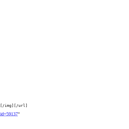
[/img][/url]
ldid=59137
“