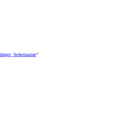
ültiger_Seitenname
“