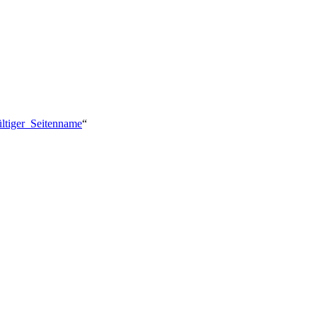
ültiger_Seitenname
“