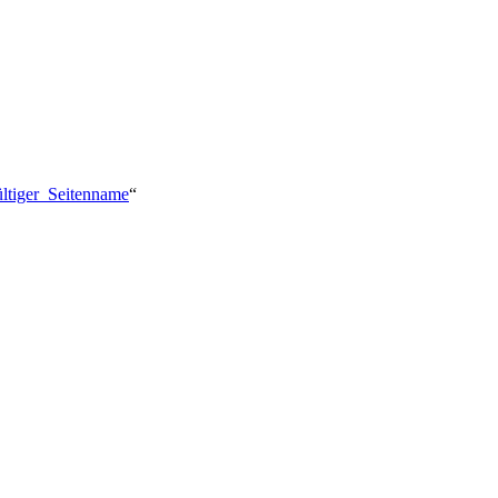
ültiger_Seitenname
“