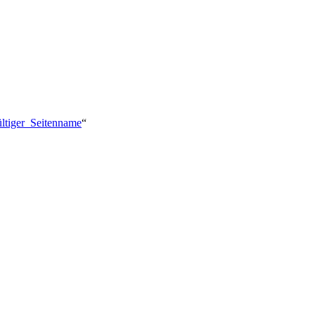
ültiger_Seitenname
“