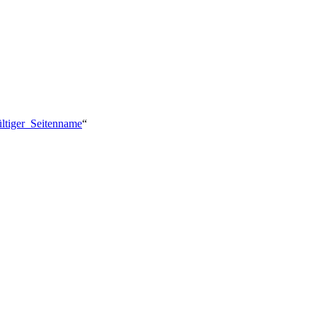
ültiger_Seitenname
“