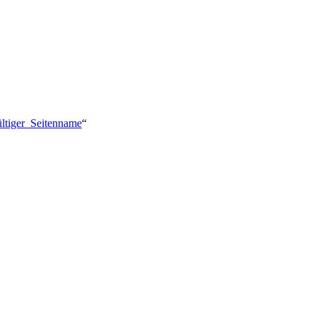
ültiger_Seitenname
“