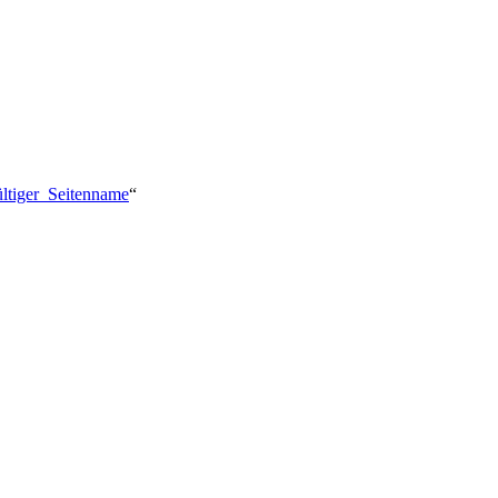
ültiger_Seitenname
“