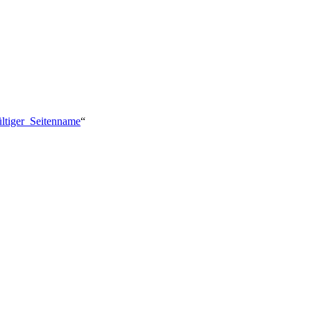
ültiger_Seitenname
“