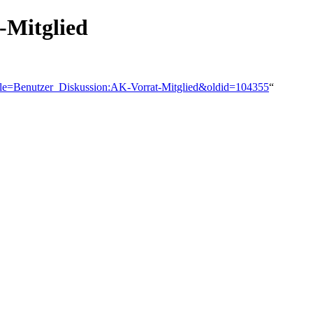
-Mitglied
?title=Benutzer_Diskussion:AK-Vorrat-Mitglied&oldid=104355
“