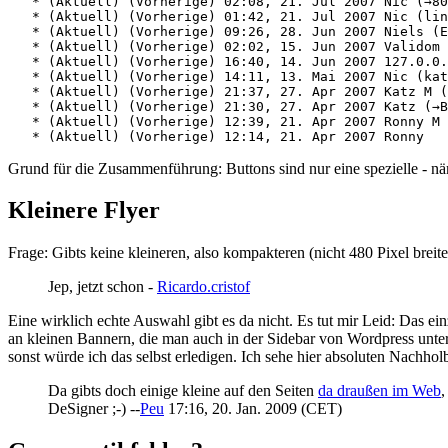
   * (Aktuell) (Vorherige) 02:08, 21. Jul 2007 Nic (→80
   * (Aktuell) (Vorherige) 01:42, 21. Jul 2007 Nic (lin
   * (Aktuell) (Vorherige) 09:26, 28. Jun 2007 Niels (E
   * (Aktuell) (Vorherige) 02:02, 15. Jun 2007 Validom

   * (Aktuell) (Vorherige) 16:40, 14. Jun 2007 127.0.0.
   * (Aktuell) (Vorherige) 14:11, 13. Mai 2007 Nic (kat
   * (Aktuell) (Vorherige) 21:37, 27. Apr 2007 Katz M (
   * (Aktuell) (Vorherige) 21:30, 27. Apr 2007 Katz (→B
   * (Aktuell) (Vorherige) 12:39, 21. Apr 2007 Ronny M 
Grund für die Zusammenführung: Buttons sind nur eine spezielle - n
Kleinere Flyer
Frage: Gibts keine kleineren, also kompakteren (nicht 480 Pixel brei
Jep, jetzt schon -
Ricardo.cristof
Eine wirklich echte Auswahl gibt es da nicht. Es tut mir Leid: Das ei
an kleinen Bannern, die man auch in der Sidebar von Wordpress unterb
sonst würde ich das selbst erledigen. Ich sehe hier absoluten Nachhol
Da gibts doch einige kleine auf den Seiten
da draußen im Web
,
DeSigner ;-) --
Peu
17:16, 20. Jan. 2009 (CET)