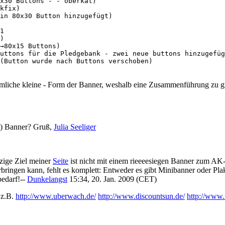
x30 Buttons - - oberkat)

kfix)

in 80x30 Button hinzugefügt)

1

)

→80x15 Buttons)

uttons für die Pledgebank - zwei neue buttons hinzugefüg
(Button wurde nach Buttons verschoben)

ämliche kleine - Form der Banner, weshalb eine Zusammenführung zu grö
te) Banner? Gruß,
Julia Seeliger
nzige Ziel meiner
Seite
ist nicht mit einem rieeeesiegen Banner zum AK-V
ringen kann, fehlt es komplett: Entweder es gibt Minibanner oder Plaka
bedarf!--
Dunkelangst
15:34, 20. Jan. 2009 (CET)
 z.B.
http://www.uberwach.de/
http://www.discountsun.de/
http://www.