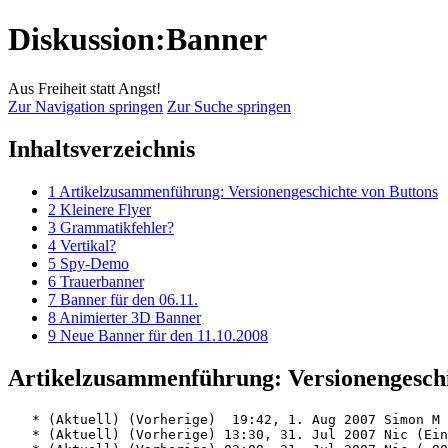
Diskussion:Banner
Aus Freiheit statt Angst!
Zur Navigation springen
Zur Suche springen
Inhaltsverzeichnis
1
Artikelzusammenführung: Versionengeschichte von Buttons
2
Kleinere Flyer
3
Grammatikfehler?
4
Vertikal?
5
Spy-Demo
6
Trauerbanner
7
Banner für den 06.11.
8
Animierter 3D Banner
9
Neue Banner für den 11.10.2008
Artikelzusammenführung: Versionengesch
   * (Aktuell) (Vorherige)  19:42, 1. Aug 2007 Simon M 
   * (Aktuell) (Vorherige) 13:30, 31. Jul 2007 Nic (Ein