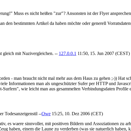
rung!" Muss es nicht heißen "zur"? Ansonsten ist der Flyer ansprechen
man den bestimmten Artikel da haben möchte oder generell Vorratsdaten
ht gleich mit Nazivergleichen. --
127.0.0.1
11:50, 15. Jun 2007 (CEST)
orden - man braucht nicht mal mehr aus dem Haus zu gehen ;-)) Hat s
viele Informationen man als ungeschützter Sufer per HTTP und Javascrip
pt-Surfern", wie leicht man aus gesammelten Verbindungsdaten Profile er
der Todesanzeigenstil --
Owe
15:25, 10. Dez 2006 (CET)
iv, es waere sinnvoller, mit positiven Bildern und Assoziationen zu ar
ug haben, einem die Laune zu verderben (was sie natuerlich haben, klar)