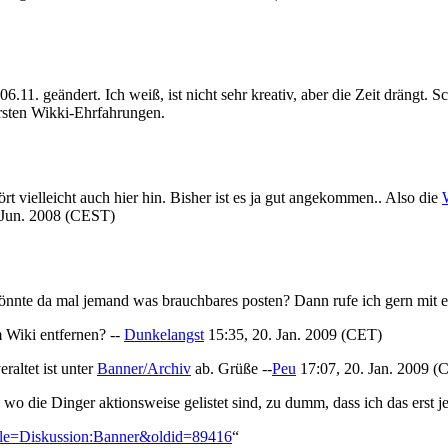
1. geändert. Ich weiß, ist nicht sehr kreativ, aber die Zeit drängt. Sc
ersten Wikki-Ehrfahrungen.
ört vielleicht auch hier hin. Bisher ist es ja gut angekommen.. Also die
 Jun. 2008 (CEST)
nnte da mal jemand was brauchbares posten? Dann rufe ich gern mit 
m Wiki entfernen? --
Dunkelangst
15:35, 20. Jan. 2009 (CET)
eraltet ist unter
Banner/Archiv
ab. Grüße --
Peu
17:07, 20. Jan. 2009 (
, wo die Dinger aktionsweise gelistet sind, zu dumm, dass ich das erst je
title=Diskussion:Banner&oldid=89416
“