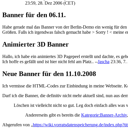
23:59, 28. Dez 2006 (CET)
Banner für den 06.11.
Habe gerade mal das Banner von der Berlin-Demo ein wenig für den 06.1
Größen. Falls ich irgendwas falsch gemacht habe > Sorry ! < meine 
Animierter 3D Banner
Hallo, ich habe ein animiertes 3D Pagepeel erstellt und dachte, es geh
Ich hoffe es gefällt und ist hier nicht fehl am Platz.. --
Jascha
23:36, 7.
Neue Banner für den 11.10.2008
Ich vermisse die HTML-Codes zur Einbindung in meine Webseite. Kö
Darf ich die Banner, die definitiv nicht mehr aktuell sind, nun aus de
Löschen ist vielleicht nicht so gut. Leg doch einfach alles was v
Andererseits gibt es bereits die
Kategorie:Banner-Archiv
Abgerufen von „
https://wiki.vorratsdatenspeicherung.de/index.php?