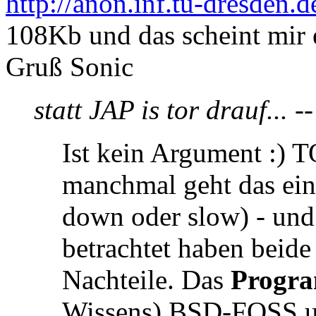
http://anon.inf.tu-dresden.d
108Kb und das scheint mir 
Gruß Sonic
statt JAP is tor drauf... --
Ist kein Argument :) TO
manchmal geht das ein
down oder slow) - und
betrachtet haben beide
Nachteile. Das
Progr
Wissens) BSD-FOSS un