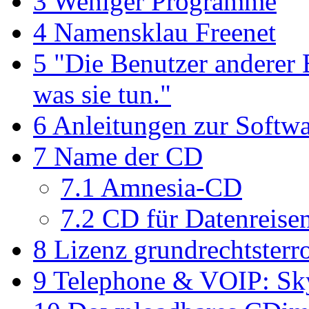
3
Weniger Programme
4
Namensklau Freenet
5
"Die Benutzer anderer B
was sie tun."
6
Anleitungen zur Softw
7
Name der CD
7.1
Amnesia-CD
7.2
CD für Datenreise
8
Lizenz grundrechtsterr
9
Telephone & VOIP: Sk