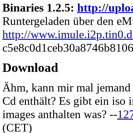
Binaries 1.2.5:
http://upl
Runtergeladen über den eM
http://www.imule.i2p.tin0.d
c5e8c0d1ceb30a8746b810
Download
Ähm, kann mir mal jemand s
Cd enthält? Es gibt ein iso
images anthalten was? --
127
(CET)