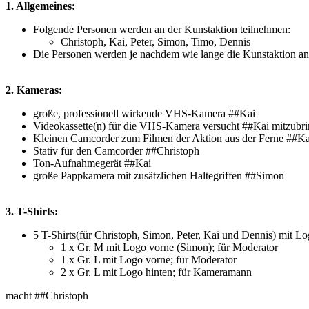
1. Allgemeines:
Folgende Personen werden an der Kunstaktion teilnehmen:
Christoph, Kai, Peter, Simon, Timo, Dennis
Die Personen werden je nachdem wie lange die Kunstaktion and
2. Kameras:
große, professionell wirkende VHS-Kamera ##Kai
Videokassette(n) für die VHS-Kamera versucht ##Kai mitzubrin
Kleinen Camcorder zum Filmen der Aktion aus der Ferne ##Ka
Stativ für den Camcorder ##Christoph
Ton-Aufnahmegerät ##Kai
große Pappkamera mit zusätzlichen Haltegriffen ##Simon
3. T-Shirts:
5 T-Shirts(für Christoph, Simon, Peter, Kai und Dennis) mit L
1 x Gr. M mit Logo vorne (Simon); für Moderator
1 x Gr. L mit Logo vorne; für Moderator
2 x Gr. L mit Logo hinten; für Kameramann
macht ##Christoph