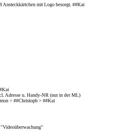
 8 Ansteckkärtchen mit Logo besorgt. ##Kai
##Kai
ncl. Adresse u. Handy-NR (nur in der ML)
#Simon > ##Christoph > ##Kai
ma "Videoüberwachung"