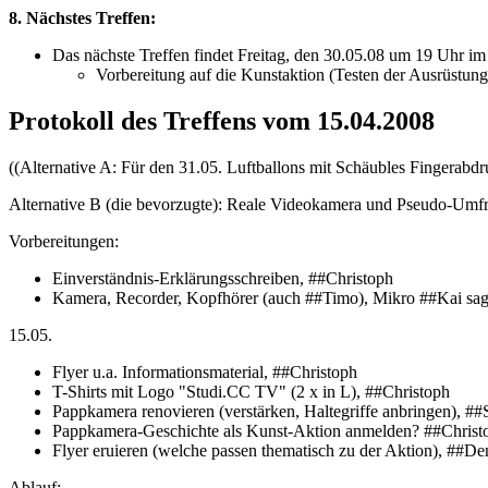
8. Nächstes Treffen:
Das nächste Treffen findet Freitag, den 30.05.08 um 19 Uhr im 
Vorbereitung auf die Kunstaktion (Testen der Ausrüstung,
Protokoll des Treffens vom 15.04.2008
((Alternative A: Für den 31.05. Luftballons mit Schäubles Fingerabdru
Alternative B (die bevorzugte): Reale Videokamera und Pseudo-Umfra
Vorbereitungen:
Einverständnis-Erklärungsschreiben, ##Christoph
Kamera, Recorder, Kopfhörer (auch ##Timo), Mikro ##Kai sag
15.05.
Flyer u.a. Informationsmaterial, ##Christoph
T-Shirts mit Logo "Studi.CC TV" (2 x in L), ##Christoph
Pappkamera renovieren (verstärken, Haltegriffe anbringen), #
Pappkamera-Geschichte als Kunst-Aktion anmelden? ##Christo
Flyer eruieren (welche passen thematisch zu der Aktion), ##De
Ablauf: