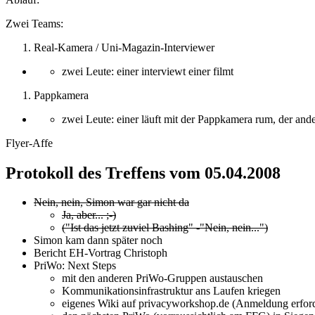
Zwei Teams:
Real-Kamera / Uni-Magazin-Interviewer
zwei Leute: einer interviewt einer filmt
Pappkamera
zwei Leute: einer läuft mit der Pappkamera rum, der ander
Flyer-Affe
Protokoll des Treffens vom 05.04.2008
Nein, nein, Simon war gar nicht da
Ja, aber... ;-)
("Ist das jetzt zuviel Bashing" -"Nein, nein...")
Simon kam dann später noch
Bericht EH-Vortrag Christoph
PriWo: Next Steps
mit den anderen PriWo-Gruppen austauschen
Kommunikationsinfrastruktur ans Laufen kriegen
eigenes Wiki auf privacyworkshop.de (Anmeldung erforde