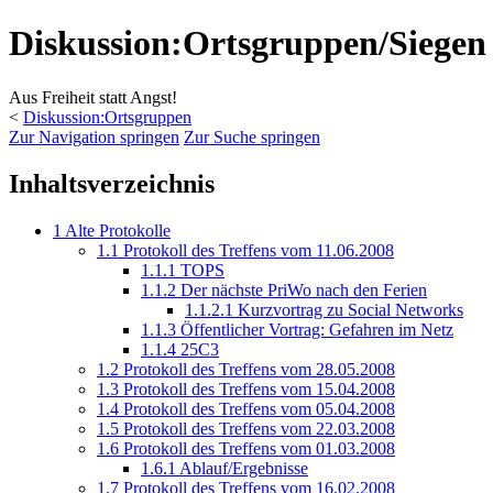
Diskussion:Ortsgruppen/Siegen
Aus Freiheit statt Angst!
<
Diskussion:Ortsgruppen
Zur Navigation springen
Zur Suche springen
Inhaltsverzeichnis
1
Alte Protokolle
1.1
Protokoll des Treffens vom 11.06.2008
1.1.1
TOPS
1.1.2
Der nächste PriWo nach den Ferien
1.1.2.1
Kurzvortrag zu Social Networks
1.1.3
Öffentlicher Vortrag: Gefahren im Netz
1.1.4
25C3
1.2
Protokoll des Treffens vom 28.05.2008
1.3
Protokoll des Treffens vom 15.04.2008
1.4
Protokoll des Treffens vom 05.04.2008
1.5
Protokoll des Treffens vom 22.03.2008
1.6
Protokoll des Treffens vom 01.03.2008
1.6.1
Ablauf/Ergebnisse
1.7
Protokoll des Treffens vom 16.02.2008