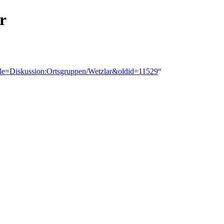
r
title=Diskussion:Ortsgruppen/Wetzlar&oldid=11529
“