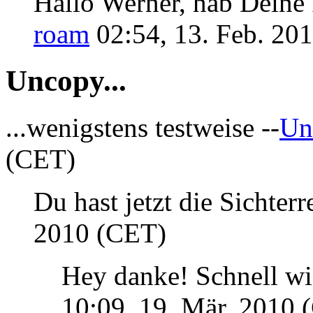
Hallo Werner, hab Deine 
roam
02:54, 13. Feb. 20
Uncopy...
...wenigstens testweise --
Un
(CET)
Du hast jetzt die Sichterre
2010 (CET)
Hey danke! Schnell wie 
10:09, 19. Mär. 2010 