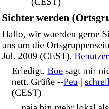
(CEST)
Sichter werden (Ortsg
Hallo, wir wuerden gerne 
uns um die Ortsgruppenseit
Jul. 2009 (CEST),
Benutzer:
Erledigt.
Boe
sagt mir ni
nett. Grüße --
Peu
|
schrei
(CEST)
naja bin mehr lokal als