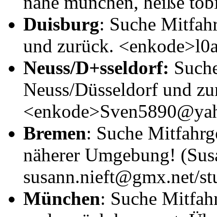
nähe münchen, heiße tob
Duisburg
: Suche Mitfa
und zurück. <enkode>l
Neuss/D+sseldorf:
Suche
Neuss/Düsseldorf und zu
<enkode>Sven5890@yah
Bremen
: Suche Mitfahrg
näherer Umgebung! (Sus
susann.nieft@gmx.net/st
München
: Suche Mitfah