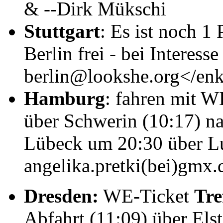
& --Dirk Mükschi
Stuttgart
: Es ist noch 1
Berlin frei - bei Interes
berlin@lookshe.org</en
Hamburg
: fahren mit 
über Schwerin (10:17) na
Lübeck um 20:30 über 
angelika.pretki(bei)gmx.
Dresden:
WE-Ticket
Tre
Abfahrt (11:09) über Els