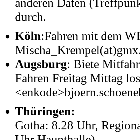
anderen Daten (Treffpunk
durch.
Köln
:Fahren mit dem WE
Mischa_Krempel(at)gmx.
Augsburg
: Biete Mitfah
Fahren Freitag Mittag los
<enkode>bjoern.schoen
Thüringen:
Gotha: 8.28 Uhr, Regiona
Uhr Haupthalle)