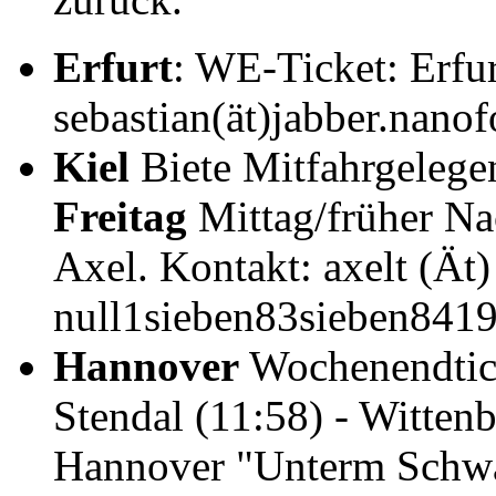
Erfurt
: WE-Ticket: Erfur
sebastian(ät)jabber.nanof
Kiel
Biete Mitfahrgelege
Freitag
Mittag/früher Na
Axel. Kontakt: axelt (Ät)
null1sieben83sieben8419
Hannover
Wochenendtick
Stendal (11:58) - Wittenb
Hannover "Unterm Schwa