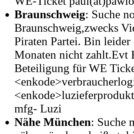
WE-Ticket paul(ät)pawlo
Braunschweig
: Suche n
Braunschweig,zwecks Vi
Piraten Partei. Bin leide
Monaten nicht zahlt.Evt 
Beteiligung für WE Ticke
<enkode>verbraucherlog
<enkode>luzieferproduk
mfg- Luzi
Nähe München
: Suche 