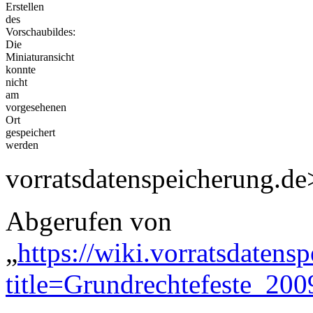
Erstellen
des
Vorschaubildes:
Die
Miniaturansicht
konnte
nicht
am
vorgesehenen
Ort
gespeichert
werden
vorratsdatenspeicherung.de
Abgerufen von
„
https://wiki.vorratsdatens
title=Grundrechtefeste_20