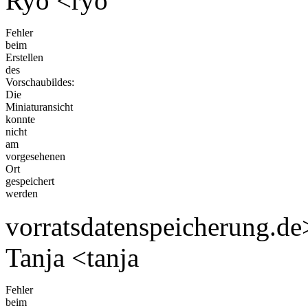
Ryo <ryo
Fehler
beim
Erstellen
des
Vorschaubildes:
Die
Miniaturansicht
konnte
nicht
am
vorgesehenen
Ort
gespeichert
werden
vorratsdatenspeicherung.de
Tanja <tanja
Fehler
beim