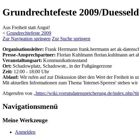
Grundrechtefeste 2009/Duesseld
Aus Freiheit statt Angst!
<
Grundrechtefeste 2009
Zur Navigation springen
Zur Suche springen
Organisationsleiter:
Frank Herrmann frank.herrmann aet ak-datensch
Presse-Ansprechpartner:
Florian Kuhlmann florian.kuhlmann aet a
Veranstaltungsart:
Kommunikationsstand
Ort:
Schadowplatz, Schadowstr., in der Fußgängerzone
Zeit:
12:00 - 18:00 Uhr
Ablauf:
Wir rufen auf zur Diskussion über den Wert der Freiheit in un
Mit aktuellen Informationen zum Thema 'Internet-Sperren' stehen w
Abgerufen von „
https://wiki.vorratsdatenspeicherung.de/index.php
Navigationsmenü
Meine Werkzeuge
Anmelden