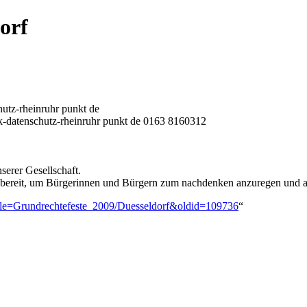
orf
utz-rheinruhr punkt de
k-datenschutz-rheinruhr punkt de 0163 8160312
serer Gesellschaft.
ir bereit, um Bürgerinnen und Bürgern zum nachdenken anzuregen und
?title=Grundrechtefeste_2009/Duesseldorf&oldid=109736
“