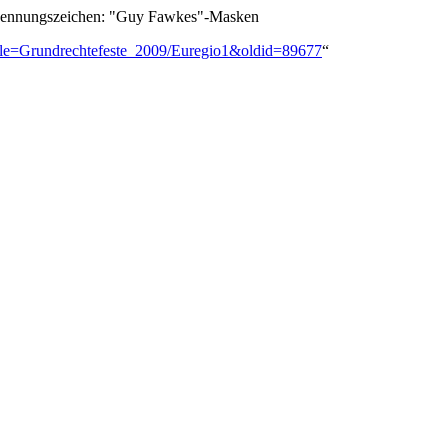
 Erkennungszeichen: "Guy Fawkes"-Masken
?title=Grundrechtefeste_2009/Euregio1&oldid=89677
“