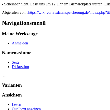
- Scheinbar nicht. Lasst uns um 12 Uhr am Bismarckplatz treffen.
Abgerufen von „
https://wiki.vorratsdatenspeicherung.de/index.php
Navigationsmenü
Meine Werkzeuge
Anmelden
Namensräume
Seite
Diskussion
Varianten
Ansichten
Lesen
Quelltext anzeigen