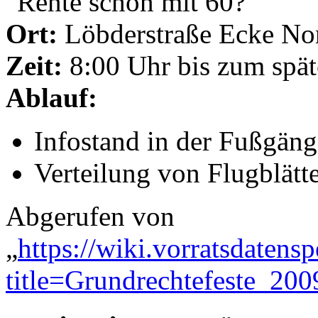
"Rente schon mit 60?"
Ort:
Löbderstraße Ecke No
Zeit:
8:00 Uhr bis zum spä
Ablauf:
Infostand in der Fußgän
Verteilung von Flugblätt
Abgerufen von
„
https://wiki.vorratsdatens
title=Grundrechtefeste_20