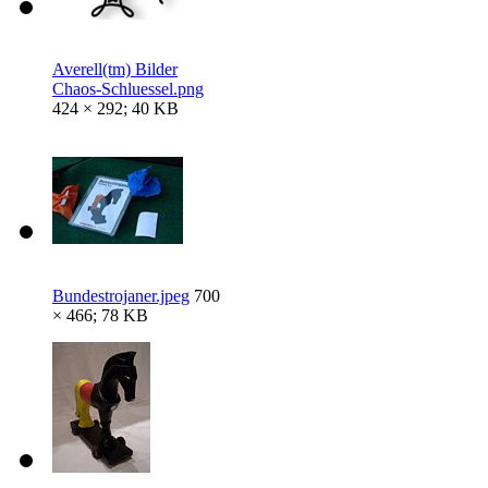
Averell(tm) Bilder
Chaos-Schluessel.png
424 × 292; 40 KB
Bundestrojaner.jpeg
700
× 466; 78 KB