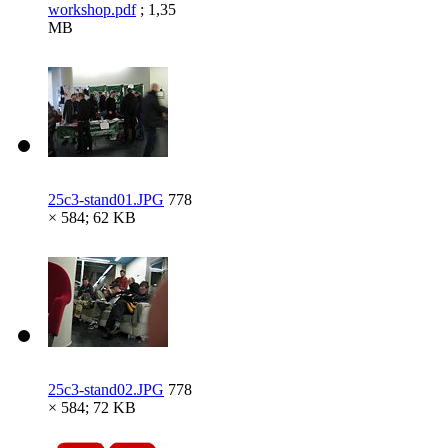
workshop.pdf
; 1,35
MB
25c3-stand01.JPG
778
× 584; 62 KB
25c3-stand02.JPG
778
× 584; 72 KB