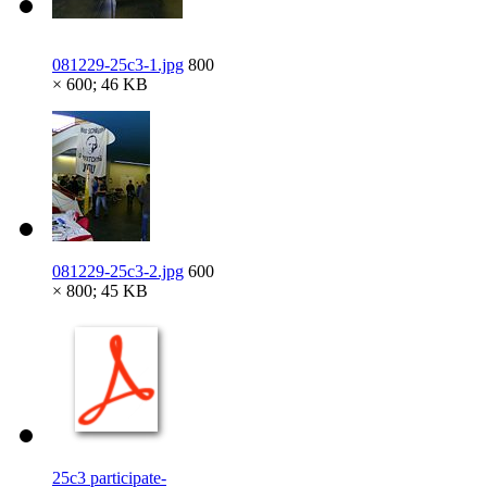
081229-25c3-1.jpg
800
× 600; 46 KB
081229-25c3-2.jpg
600
× 800; 45 KB
25c3 participate-