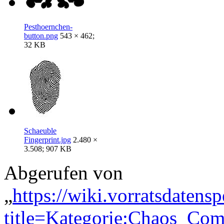
Pesthoernchen-
button.png
543 × 462;
32 KB
Schaeuble
Fingerprint.jpg
2.480 ×
3.508; 907 KB
Abgerufen von
„
https://wiki.vorratsdatens
title=Kategorie:Chaos_Co