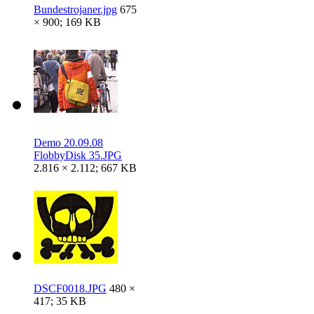
Bundestrojaner.jpg
675
× 900; 169 KB
Demo 20.09.08
FlobbyDisk 35.JPG
2.816 × 2.112; 667 KB
DSCF0018.JPG
480 ×
417; 35 KB