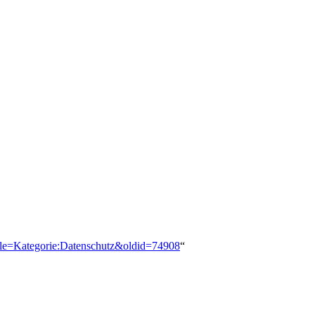
title=Kategorie:Datenschutz&oldid=74908
“