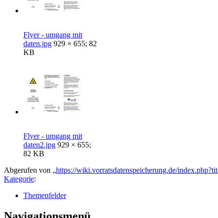
Flyer - umgang mit
daten.jpg
929 × 655; 82
KB
Flyer - umgang mit
daten2.jpg
929 × 655;
82 KB
Abgerufen von „
https://wiki.vorratsdatenspeicherung.de/index.php?
Kategorie
:
Themenfelder
Navigationsmenü