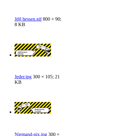
Jdjl hessen.gif
800 × 90;
8 KB
Jeder.jpg
300 × 105; 21
KB
Niemand-nix.jpg
300 ×