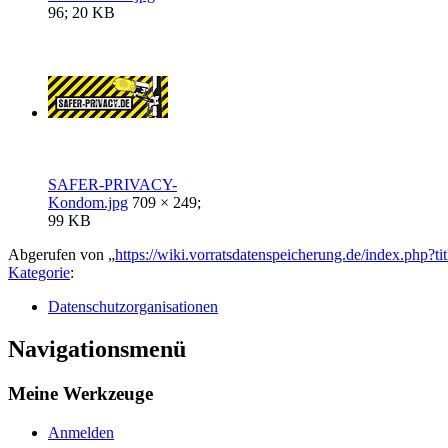
96; 20 KB
SAFER-PRIVACY-
Kondom.jpg
709 × 249;
99 KB
Abgerufen von „
https://wiki.vorratsdatenspeicherung.de/index.php
Kategorie
:
Datenschutzorganisationen
Navigationsmenü
Meine Werkzeuge
Anmelden