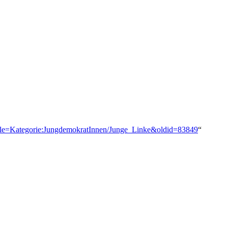
?title=Kategorie:JungdemokratInnen/Junge_Linke&oldid=83849
“