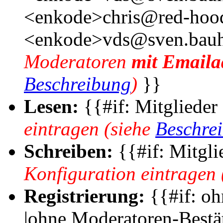
<enkode>chris@red-hoo
<enkode>vds@sven.bauh
Moderatoren
mit Emaila
Beschreibung
)
}}
Lesen:
{{#if: Mitglieder 
eintragen (siehe
Beschre
Schreiben:
{{#if: Mitglie
Konfiguration eintragen 
Registrierung:
{{#if: oh
|ohne Moderatoren-Bestä