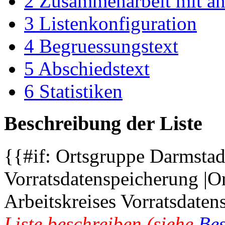
2
Zusammenarbeit mit an
3
Listenkonfiguration
4
Begruessungstext
5
Abschiedstext
6
Statistiken
Beschreibung der Liste
{{#if: Ortsgruppe Darmstadt
Vorratsdatenspeicherung |O
Arbeitskreises Vorratsdaten
Liste beschreiben (siehe
Be