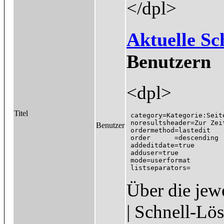
</dpl>
Aktuelle Sc
Benutzern
<dpl>
Titel
 category=Kategorie:Seit
 noresultsheader=Zur Zei
Benutzer
 ordermethod=lastedit

 order      =descending

 addeditdate=true

 adduser=true

 mode=userformat

Über die jew
| Schnell-Lö