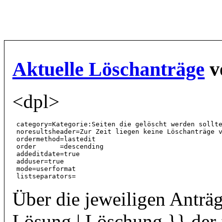
Aktuelle Löschanträge
v
<dpl>
 category=Kategorie:Seiten die gelöscht werden sollte
 noresultsheader=Zur Zeit liegen keine Löschanträge 
 ordermethod=lastedit

 order      =descending

 addeditdate=true

 adduser=true

 mode=userformat

Über die jeweiligen Anträg
Lösung | Löschung }} der 