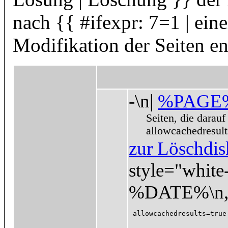
nach {{ #ifexpr: 7=1 | ein
Modifikation der Seiten en
-\n|
%PAGE
Seiten, die darauf
allowcachedresult
zur Löschdis
style="white-
%DATE%\n,,|