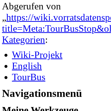
Abgerufen von
„
https://wiki.vorratsdatens
title=Meta:TourBusStop&o
Kategorien
:
Wiki-Projekt
English
TourBus
Navigationsmenü
Meine Werkzeuge