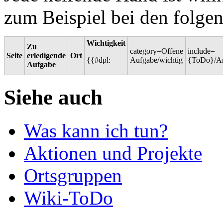
zum Beispiel bei den folge
Wichtigkeit
Zu
category=Offene
include=
Seite
erledigende
Ort
{{#dpl:
Aufgabe/wichtig
{ToDo}/Ar
Aufgabe
Siehe auch
Was kann ich tun?
Aktionen und Projekte
Ortsgruppen
Wiki-ToDo