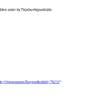
den unter tty7b(at)web(punkt)de.
?title=Ortsgruppen/Bayern&oldid=78231
“