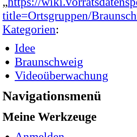
„
https://wiki.vorratsdatens
title=Ortsgruppen/Brauns
Kategorien
:
Idee
Braunschweig
Videoüberwachung
Navigationsmenü
Meine Werkzeuge
Anmelden