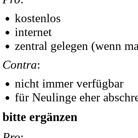
kostenlos
internet
zentral gelegen (wenn man
Contra
:
nicht immer verfügbar
für Neulinge eher abschr
bitte ergänzen
Pro
: