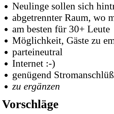
Neulinge sollen sich hint
abgetrennter Raum, wo ma
am besten für 30+ Leute
Möglichkeit, Gäste zu e
parteineutral
Internet :-)
genügend Stromanschlüß
zu ergänzen
Vorschläge