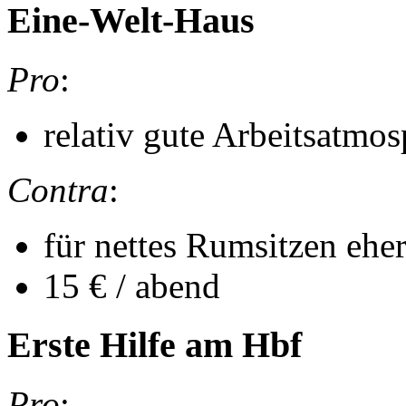
Eine-Welt-Haus
Pro
:
relativ gute Arbeitsatmo
Contra
:
für nettes Rumsitzen ehe
15 € / abend
Erste Hilfe am Hbf
Pro
: