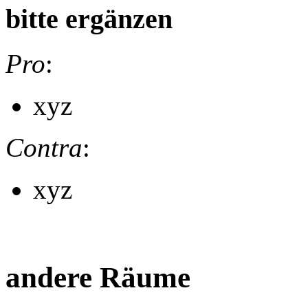
bitte ergänzen
Pro
:
xyz
Contra
:
xyz
andere Räume