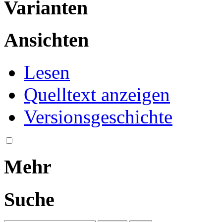
Varianten
Ansichten
Lesen
Quelltext anzeigen
Versionsgeschichte
Mehr
Suche