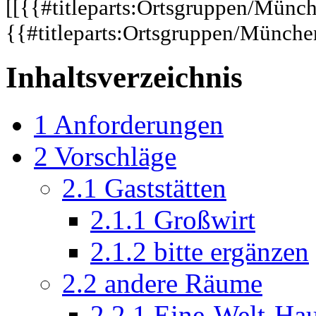
[[{{#titleparts:Ortsgruppen/Münc
{{#titleparts:Ortsgruppen/Münch
Inhaltsverzeichnis
1
Anforderungen
2
Vorschläge
2.1
Gaststätten
2.1.1
Großwirt
2.1.2
bitte ergänzen
2.2
andere Räume
2.2.1
Eine-Welt-Ha