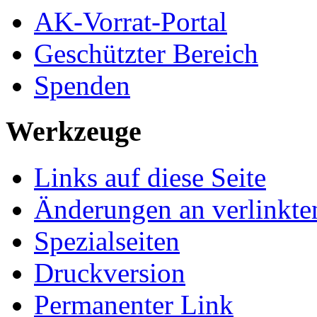
AK-Vorrat-Portal
Geschützter Bereich
Spenden
Werkzeuge
Links auf diese Seite
Änderungen an verlinkte
Spezialseiten
Druckversion
Permanenter Link