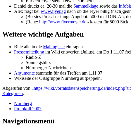
Für den Flyer stehen etwa 130€ bereit.
Daniel druckt ca. 20-30 mal die
Sammelklage
sowie das
Infobla
Alex fragt bei
www.flyer.ag
nach ob die Flyer billig (nach)ge
(Besstes Preis/Leistungs Angebot: 5000 mal DIN-A5, do
(Rene:
http://www.flyermeyer.de
- kosten für 5000 Stck. 
Weitere wichtige Aufgaben
Bitte alle in die
Mailingliste
eintragen.
Pressemitteilung
im Wiki entwerfen (Julius), am Do 1.11.07 fre
Radio-Z
Sonntagsblitz
Nürnberger Nachrichten
Argumente
sammeln für das Treffen am 1.11.07.
Wikiseite der Ortsgruppe Nürnberg aufpeppeln.
Abgerufen von „
https://wiki.vorratsdatenspeicherung.de/index.php
Kategorien
:
Nürnberg
Protokoll 2007
Navigationsmenü