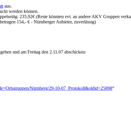
tt
aus.
druckt werden können.
ppelseitig: 235,92€ (Reste könnten evt. an andere AKV Gruppen verka
betragen 154,- € - Nürnberger Anbieter, zuverlässig)
igeben und am Freitag den 2.11.07 abschicken:
?title=Ortsgruppen/Nürnberg/29-10-07_Protokoll&oldid=25898
“