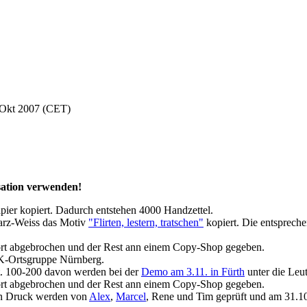
 Okt 2007 (CET)
sation verwenden!
ier kopiert. Dadurch entstehen 4000 Handzettel.
warz-Weiss das Motiv
"Flirten, lestern, tratschen"
kopiert. Die entsprech
ofort abgebrochen und der Rest ann einem Copy-Shop gegeben.
AK-Ortsgruppe Nürnberg.
t. 100-200 davon werden bei der
Demo am 3.11. in Fürth
unter die Leut
ofort abgebrochen und der Rest ann einem Copy-Shop gegeben.
den Druck werden von
Alex
,
Marcel
, Rene und Tim geprüft und am 31.10