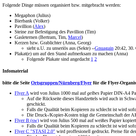
Folgende Dinge müssen organisiert bzw. mitgebracht werden:
Megaphon (Julius)
Bierbank (Volker)
Pavillion (
Alex
)
Steine zur Befestigung des Pavillion (Tim)
Gasleternen (Bertram, Tim,
Marcel
)
Kerzen bzw. Grablichter (Anna, Georg)
sieht u.U. zu unseriös aus (Sekte) --
Gnuagain
20:42, 30.
Plakat(e) um auf den Stand aufmerksam zu machen (Anna)
Folgende Plakate sind angedacht
1
2
Infomaterial
bitte die Seite
Ortsgruppen/Nürnberg/Flyer
für die Flyer-Organi
Flyer A
wird von Julius 1000 mal auf
gelbes
Papier DIN-A4 Pap
Auf die Rückseite dieses Handzettels wird auch in Sch
geschickt.
Falls die Qualität beim Kopieren zu schlecht ist wird s
Die Druck-/Kopier-Kosten trägt die Gemeinschaft der 
Flyer B (sw)
wird von Julius 500 mal auf weißes Papier kopier
Falls die Qualität beim Kopieren zu schlecht ist wird s
Flyer C "STASI 2.0"
wird proffesionell gedruckt. Preise für 