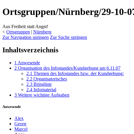
Ortsgruppen/Nürnberg/29-10-07
Aus Freiheit statt Angst!
<
Ortsgruppen
‎ |
Nürnberg
Zur Navigation springen
Zur Suche springen
Inhaltsverzeichnis
1
Anwesende
2
Organisation des Infostandes/Kundgebung am 6.11.07
2.1
Themen des Infostandes bzw. der Kundgebung:
2.2
Organisatorisches
2.3
Bringliste
2.4
Infomaterial
3
Weitere wichtige Aufgaben
Anwesende
Alex
Georg
Marcel